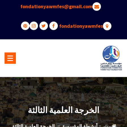
fondationyawmfes@gmail.com
fondationyawmfes
فاس يلا طاحو سوارها و ماتو كبارها شكون يجيب خبارها
الخرجة العلمية الثالثة
بيت
::
أنشطة المؤسسة
::
الخرجة العلمية الثالثة